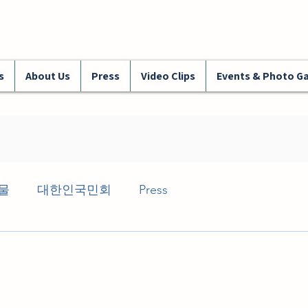
s
About Us
Press
Video Clips
Events & Photo Ga
물
대한인국민회
Press