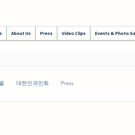
s
About Us
Press
Video Clips
Events & Photo Ga
물
대한인국민회
Press