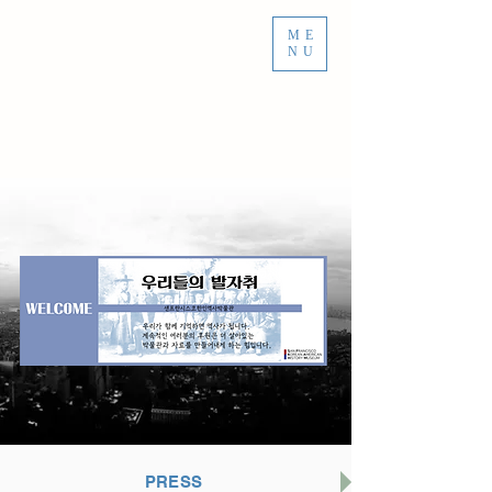
ME
NU
PRESS